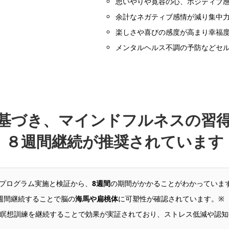
思いやりや寛容の心、ポジティブ
余計なネガティブ感情が減り集中
楽しさや喜びの感度が高まり幸福
メンタルヘルス不調の予防などセ
基づき、マインドフルネスの習
８週間継続が推奨されています
のプログラム実施と検証から、
8週間
の期間がかかることがわかっていま
週間継続することで脳の
海馬や扁桃体
に可塑性が確認されています。※
瞑想訓練を継続することで効果が実証されており、ストレス低減や認知