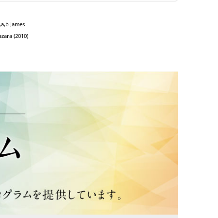
,a,b James
zara (2010)