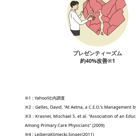
プレゼンティーズム
約40%改善※1
※1 : Yahoo!社内調査
※2：Gelles, David. “At Aetna, a C.E.O.’s Management b
※3：Krasner, Mischael S. et al. ”Association of an Ed
Among Primary Care Physicians” (2009)
※4 : LeibergKlimecki,Singer(2011)