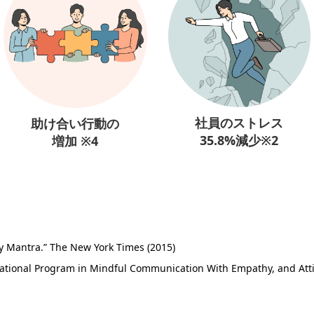
社員のストレス
助け合い行動の
35.8%減少※2
増加 ※4
y Mantra.” The New York Times (2015)
ucational Program in Mindful Communication With Empathy, and Att