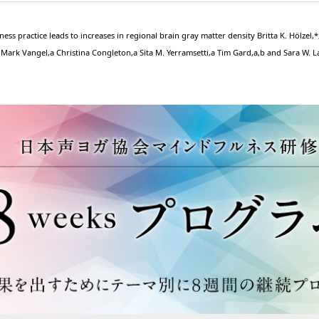
ess practice leads to increases in regional brain gray matter density Britta K. Hölzel,*
Mark Vangel,a Christina Congleton,a Sita M. Yerramsetti,a Tim Gard,a,b and Sara W. La