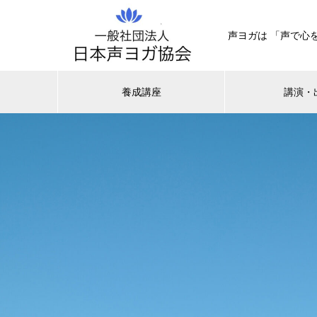
声ヨガは 「声で心
養成講座
講演・