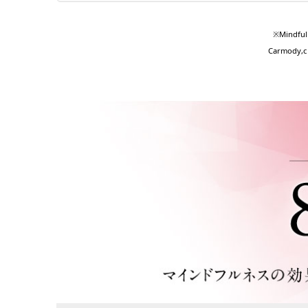
※Mindfuln
Carmody,c 